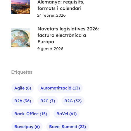
Alemanya: requisits,
formats i calendari
24 febrer, 2026
Novetats legislatives 2026:
factura electrònica a
Europa
9 gener, 2026
Etiquetes
Agile
(8)
Automatització
(13)
B2b
(36)
B2C
(7)
B2G
(32)
Back-Office
(15)
BaVel
(61)
Bavelpay
(6)
Bavel Summit
(22)