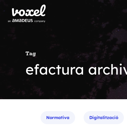
Tag
efactura archiv
Categories
Normativa
Digitalització