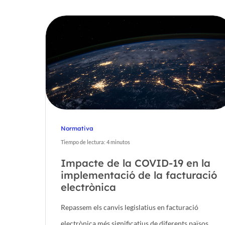
Normativa
Tiempo de lectura:
4
minutos
Hit enter to search or ESC to close
Impacte de la COVID-19 en la
implementació de la facturació
electrònica
Repassem els canvis legislatius en facturació
electrònica més significatius de diferents països.