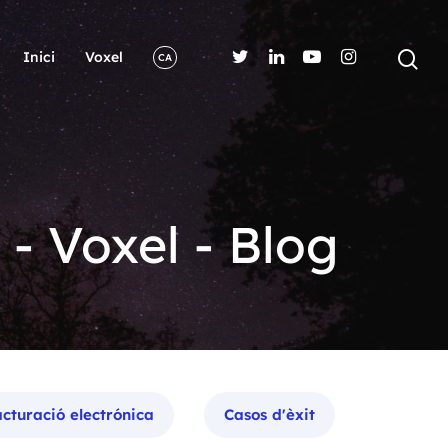
Inici
Voxel
CA
 - Voxel - Blog
cturació electrónica
Casos d'èxit