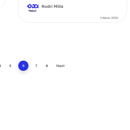
Rodri Milla
5 febrer, 2020
4
5
6
7
8
Next