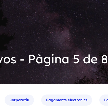
os - Pàgina 5 de 8
Corporatiu
Pagaments electrònics
Fa