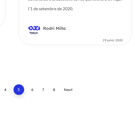
l'1 de setembre de 2020.
Rodri Milla
29 juliol, 2020
4
5
6
7
8
Next