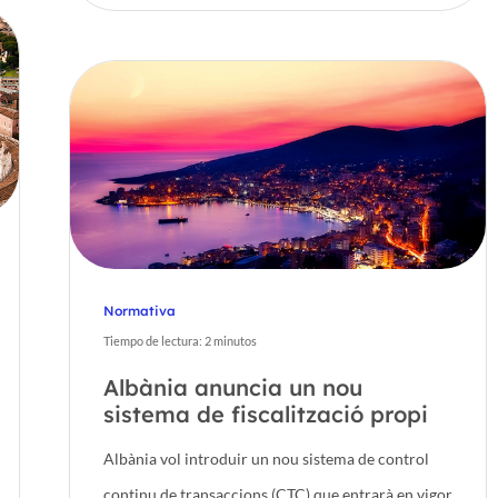
Normativa
Tiempo de lectura:
2
minutos
Albània anuncia un nou
sistema de fiscalització propi
Albània vol introduir un nou sistema de control
continu de transaccions (CTC) que entrarà en vigor