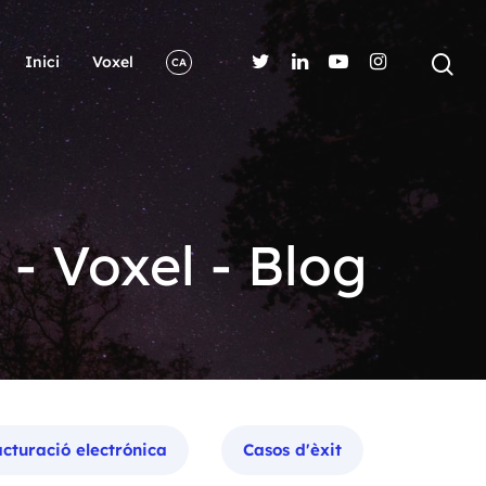
Inici
Voxel
CA
 - Voxel - Blog
cturació electrónica
Casos d'èxit