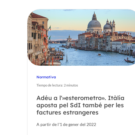
Normativa
Tiempo de lectura:
2
minutos
Hit enter to search or ESC to close
Adéu a l'»esterometro». Itàlia
aposta pel SdI també per les
factures estrangeres
A partir de l'1 de gener del 2022