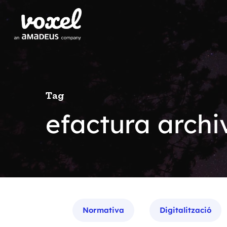
Tag
efactura archiv
Categories
Normativa
Digitalització