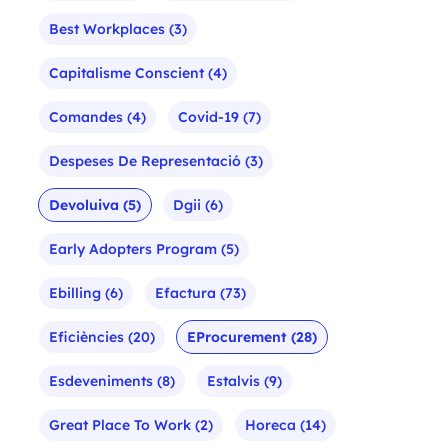
Best Workplaces
(3)
Capitalisme Conscient
(4)
Comandes
(4)
Covid-19
(7)
Despeses De Representació
(3)
Devoluiva
(5)
Dgii
(6)
Early Adopters Program
(5)
Ebilling
(6)
Efactura
(73)
Eficiències
(20)
EProcurement
(28)
Esdeveniments
(8)
Estalvis
(9)
Great Place To Work
(2)
Horeca
(14)