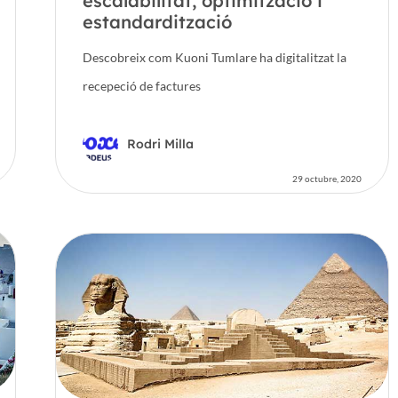
escalabilitat, optimització i
estandardització
Descobreix com Kuoni Tumlare ha digitalitzat la
recepeció de factures
Rodri Milla
29 octubre, 2020