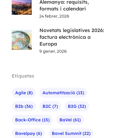
Alemanya: requisits,
formats i calendari
24 febrer, 2026
Novetats legislatives 2026:
factura electrònica a
Europa
9 gener, 2026
Etiquetes
Agile
(8)
Automatització
(13)
B2b
(36)
B2C
(7)
B2G
(32)
Back-Office
(15)
BaVel
(61)
Bavelpay
(6)
Bavel Summit
(22)